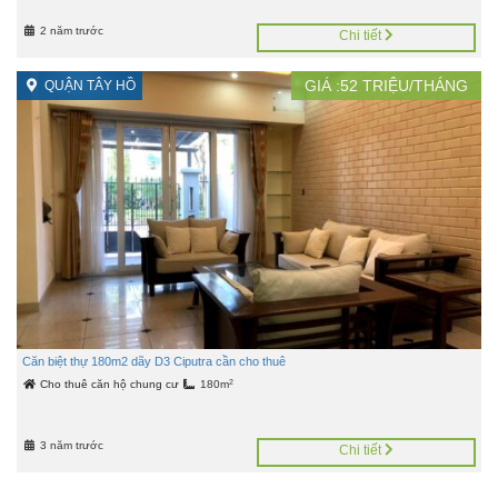
2 năm trước
Chi tiết
GIÁ :
52
TRIỆU/THÁNG
QUẬN TÂY HỒ
Căn biệt thự 180m2 dãy D3 Ciputra cần cho thuê
2
Cho thuê căn hộ chung cư
180m
3 năm trước
Chi tiết