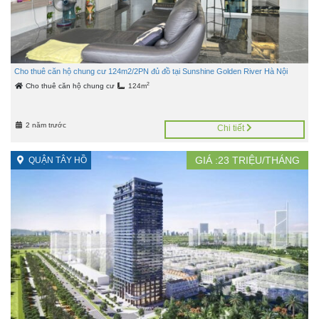
Cho thuê căn hộ chung cư 124m2/2PN đủ đồ tại Sunshine Golden River Hà Nội
2
Cho thuê căn hộ chung cư
124m
2 năm trước
Chi tiết
GIÁ :
23
TRIỆU/THÁNG
QUẬN TÂY HỒ