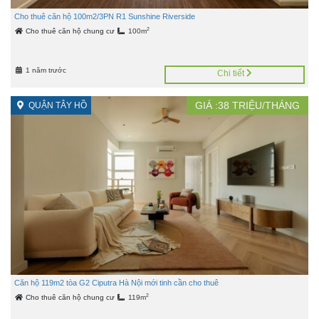
Cho thuê căn hộ 100m2/3PN R1 Sunshine Riverside
2
Cho thuê căn hộ chung cư
100m
1 năm trước
Chi tiết
GIÁ :
38
TRIỆU/THÁNG
QUẬN TÂY HỒ
Căn hộ 119m2 tòa G2 Ciputra Hà Nội mới tinh cần cho thuê
2
Cho thuê căn hộ chung cư
119m