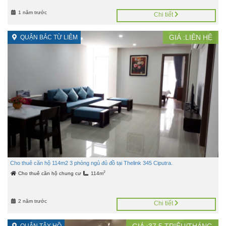
1 năm trước
Chi tiết
GIÁ :LIÊN HỆ
QUẬN BẮC TỪ LIÊM
Cho thuê căn hộ 114m2 3 phòng ngủ đủ đồ tại Thelink 345 Ciputra.
2
Cho thuê căn hộ chung cư
114m
2 năm trước
Chi tiết
GIÁ :
37,5
TRIỆU/THÁNG
QUẬN TÂY HỒ