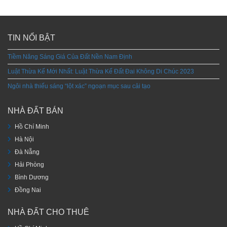
TIN NỔI BẬT
Tiềm Năng Sáng Giá Của Đất Nền Nam Định
Luật Thừa Kế Mới Nhất: Luật Thừa Kế Đất Đai Không Di Chúc 2023
Ngôi nhà thiếu sáng “lột xác” ngoạn mục sau cải tạo
NHÀ ĐẤT BÁN
Hồ Chí Minh
Hà Nội
Đà Nẵng
Hải Phòng
Bình Dương
Đồng Nai
NHÀ ĐẤT CHO THUÊ