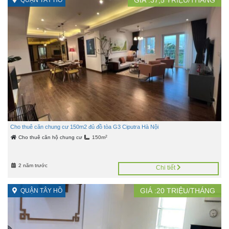
Cho thuê căn chung cư 150m2 đủ đồ tòa G3 Ciputra Hà Nội
2
Cho thuê căn hộ chung cư
150m
2 năm trước
Chi tiết
GIÁ :
20
TRIỆU/THÁNG
QUẬN TÂY HỒ