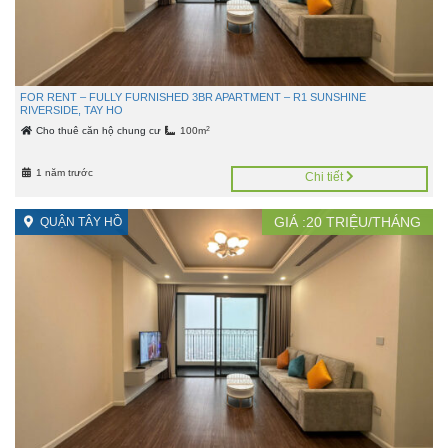
FOR RENT – FULLY FURNISHED 3BR APARTMENT – R1 SUNSHINE
RIVERSIDE, TAY HO
2
Cho thuê căn hộ chung cư
100m
1 năm trước
Chi tiết
GIÁ :
20
TRIỆU/THÁNG
QUẬN TÂY HỒ