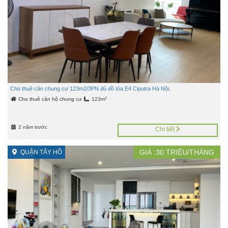
Cho thuê căn chung cư 123m2/3PN đủ đồ tòa E4 Ciputra Hà Nội.
2
Cho thuê căn hộ chung cư
123m
2 năm trước
Chi tiết
GIÁ :
30
TRIỆU/THÁNG
QUẬN TÂY HỒ