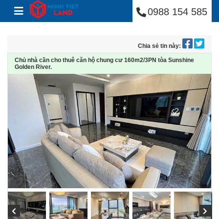
Minh Việt Land
Skip to content
0988 154 585
Chia sẻ tin này:
Chủ nhà cần cho thuê căn hộ chung cư 160m2/3PN tòa Sunshine
Golden River.