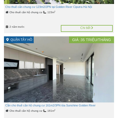
Cho thuê căn chung cư 123m2/2PN tại Golden River Ciputra Hà Nội
2
Cho thuê căn hộ chung cư
123m
2 năm trước
Chi tiết
GIÁ :
35
TRIỆU/THÁNG
QUẬN TÂY HỒ
Cần cho thuê căn hộ chung cư 161m2/3PN tòa Sunshine Golden River
2
Cho thuê căn hộ chung cư
161m