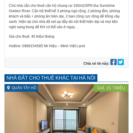
Chủ nhà cần cho thuê căn hộ chung cư 160m2/3PN tòa Sunshine
Golden River. Căn hộ thiết kế 3 phòng ngủ rộng, 2 phòng tắm, phòng
khách và bếp + phòng ăn hiện đại, 2 ban công cực rộng để trồng cây
xanh. Hiện tại chủ nhà đã set up đầy đủ nội thất hiện đại và mọi tiện
nghi sang trọng để KH có thể vào ở ngay…
Giá cho thuê: 40 triệu/ tháng
Hotline: 0988154585 Mr Hiệu – Minh Việt Land
Chia sẻ tin này:
NHÀ ĐẤT CHO THUÊ KHÁC TẠI HÀ NỘI
GIÁ :
21
TRIỆU
QUẬN TÂY HỒ