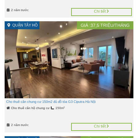
2 năm trước
Chi tiết
GIÁ :
37,5
TRIỆU/THÁNG
QUẬN TÂY HỒ
Cho thuê căn chung cư 150m2 đủ đồ tòa G3 Ciputra Hà Nội
2
Cho thuê căn hộ chung cư
150m
2 năm trước
Chi tiết