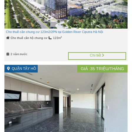
Cho thuê căn chung cư 123m2/2PN tại Golden River Ciputra Hà Nội
2
Cho thuê căn hộ chung cư
123m
2 năm trước
Chi tiết
GIÁ :
35
TRIỆU/THÁNG
QUẬN TÂY HỒ