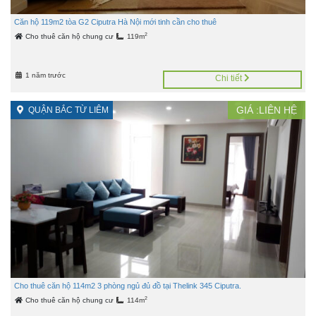
Căn hộ 119m2 tòa G2 Ciputra Hà Nội mới tinh cần cho thuê
2
Cho thuê căn hộ chung cư
119m
1 năm trước
Chi tiết
GIÁ :LIÊN HỆ
QUẬN BẮC TỪ LIÊM
Cho thuê căn hộ 114m2 3 phòng ngủ đủ đồ tại Thelink 345 Ciputra.
2
Cho thuê căn hộ chung cư
114m