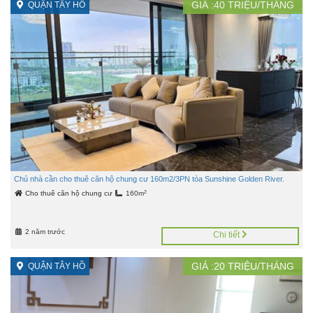
GIÁ :
40
TRIỆU/THÁNG
QUẬN TÂY HỒ
Chủ nhà cần cho thuê căn hộ chung cư 160m2/3PN tòa Sunshine Golden River.
2
Cho thuê căn hộ chung cư
160m
2 năm trước
Chi tiết
GIÁ :
20
TRIỆU/THÁNG
QUẬN TÂY HỒ