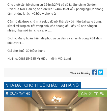
Cho thuê căn hộ chung cư 124m2/2PN đủ đồ tại Sunshine Golden
River Hà Nội. Căn hộ có diện tích 124m2 thiết kế 2 phòng ngủ, 2 phòng
tắm, phòng khách và bếp + phòng ăn.
Căn hộ đã được chủ nhà setup đồ nội thất đầy đủ hiện đại sang trọng,
sửa tỉ mỉ từng chi tiết trong nhà, các phòng đều đầy đủ ánh sáng tự
nhiên, nhà mới tinh chưa ai ở ….
Dịch vụ đang hoàn thiện để phục vụ cư dân và an ninh trong KĐT đảm
bảo 24/24…
Giá cho thuê: 30 triệu/ tháng
Hotline: 0988154585 Mr Hiệu – Minh Việt Land
Chia sẻ tin này:
NHÀ ĐẤT CHO THUÊ KHÁC TẠI HÀ NỘI
GIÁ :
21
TRIỆU
QUẬN TÂY HỒ