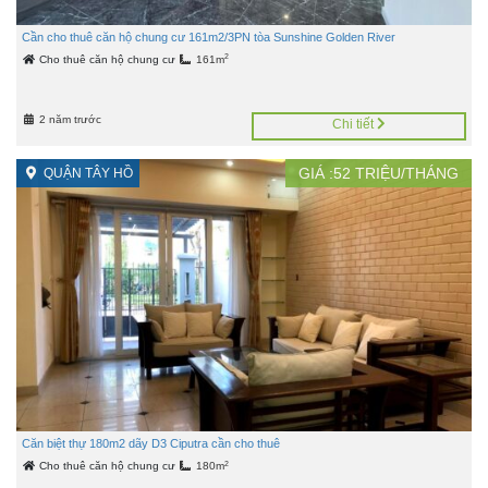
Cần cho thuê căn hộ chung cư 161m2/3PN tòa Sunshine Golden River
2
Cho thuê căn hộ chung cư
161m
2 năm trước
Chi tiết
GIÁ :
52
TRIỆU/THÁNG
QUẬN TÂY HỒ
Căn biệt thự 180m2 dãy D3 Ciputra cần cho thuê
2
Cho thuê căn hộ chung cư
180m