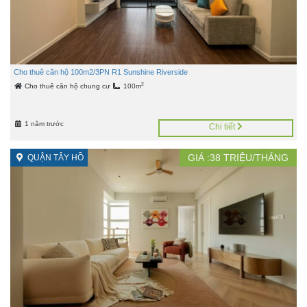
Cho thuê căn hộ 100m2/3PN R1 Sunshine Riverside
2
Cho thuê căn hộ chung cư
100m
1 năm trước
Chi tiết
GIÁ :
38
TRIỆU/THÁNG
QUẬN TÂY HỒ