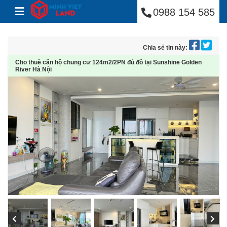
Minh Việt Land
Skip to content
0988 154 585
Chia sẻ tin này:
Cho thuê căn hộ chung cư 124m2/2PN đủ đồ tại Sunshine Golden
River Hà Nội