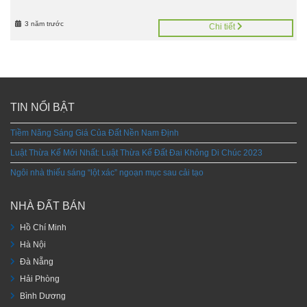
3 năm trước
Chi tiết
TIN NỔI BẬT
Tiềm Năng Sáng Giá Của Đất Nền Nam Định
Luật Thừa Kế Mới Nhất: Luật Thừa Kế Đất Đai Không Di Chúc 2023
Ngôi nhà thiếu sáng “lột xác” ngoạn mục sau cải tạo
NHÀ ĐẤT BÁN
Hồ Chí Minh
Hà Nội
Đà Nẵng
Hải Phòng
Bình Dương