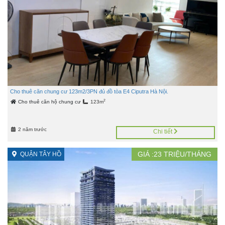
Cho thuê căn chung cư 123m2/3PN đủ đồ tòa E4 Ciputra Hà Nội.
2
Cho thuê căn hộ chung cư
123m
2 năm trước
Chi tiết
GIÁ :
23
TRIỆU/THÁNG
QUẬN TÂY HỒ