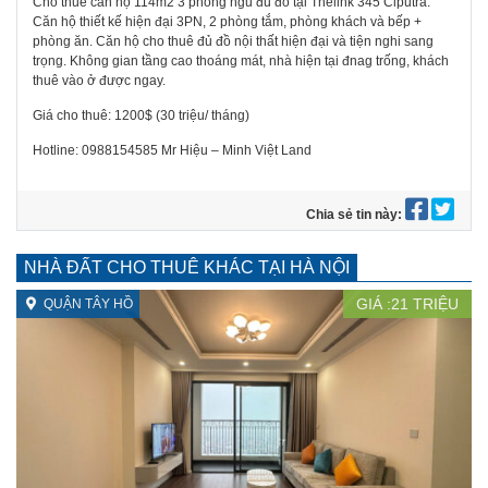
Cho thuê căn hộ 114m2 3 phòng ngủ đủ đồ tại Thelink 345 Ciputra.
Căn hộ thiết kế hiện đại 3PN, 2 phòng tắm, phòng khách và bếp +
phòng ăn. Căn hộ cho thuê đủ đồ nội thất hiện đại và tiện nghi sang
trọng. Không gian tầng cao thoáng mát, nhà hiện tại đnag trống, khách
thuê vào ở được ngay.
Giá cho thuê: 1200$ (30 triệu/ tháng)
Hotline: 0988154585 Mr Hiệu – Minh Việt Land
Chia sẻ tin này:
NHÀ ĐẤT CHO THUÊ KHÁC TẠI HÀ NỘI
GIÁ :
21
TRIỆU
QUẬN TÂY HỒ