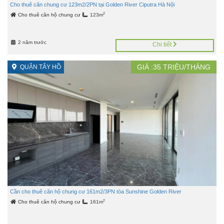
Cho thuê căn chung cư 123m2/2PN tại Golden River Ciputra Hà Nội
2
Cho thuê căn hộ chung cư
123m
2 năm trước
Chi tiết
GIÁ :
35
TRIỆU/THÁNG
QUẬN TÂY HỒ
Cần cho thuê căn hộ chung cư 161m2/3PN tòa Sunshine Golden River
2
Cho thuê căn hộ chung cư
161m