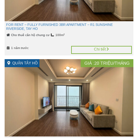
FOR RENT – FULLY FURNISHED 3BR APARTMENT – R1 SUNSHINE
RIVERSIDE, TAY HO
2
Cho thuê căn hộ chung cư
100m
1 năm trước
Chi tiết
GIÁ :
20
TRIỆU/THÁNG
QUẬN TÂY HỒ