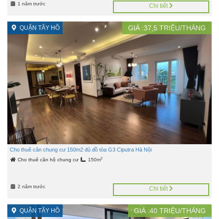
1 năm trước
Chi tiết
GIÁ :
37,5
TRIỆU/THÁNG
QUẬN TÂY HỒ
Cho thuê căn chung cư 150m2 đủ đồ tòa G3 Ciputra Hà Nội
2
Cho thuê căn hộ chung cư
150m
2 năm trước
Chi tiết
GIÁ :
40
TRIỆU/THÁNG
QUẬN TÂY HỒ