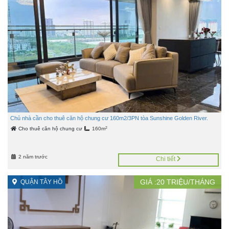
Chủ nhà cần cho thuê căn hộ chung cư 160m2/3PN tòa Sunshine Golden River.
2
Cho thuê căn hộ chung cư
160m
2 năm trước
Chi tiết
GIÁ :
20
TRIỆU/THÁNG
QUẬN TÂY HỒ