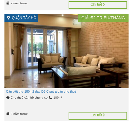
2 năm trước
Chi tiết
GIÁ :
52
TRIỆU/THÁNG
QUẬN TÂY HỒ
Căn biệt thự 180m2 dãy D3 Ciputra cần cho thuê
2
Cho thuê căn hộ chung cư
180m
3 năm trước
Chi tiết