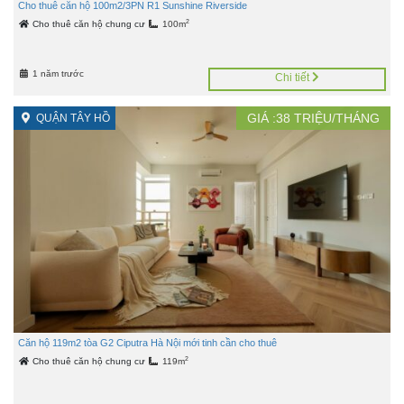
Cho thuê căn hộ 100m2/3PN R1 Sunshine Riverside
2
Cho thuê căn hộ chung cư
100m
1 năm trước
Chi tiết
GIÁ :
38
TRIỆU/THÁNG
QUẬN TÂY HỒ
Căn hộ 119m2 tòa G2 Ciputra Hà Nội mới tinh cần cho thuê
2
Cho thuê căn hộ chung cư
119m