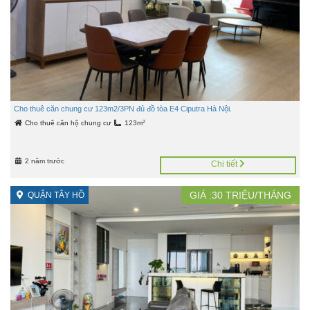
Cho thuê căn chung cư 123m2/3PN đủ đồ tòa E4 Ciputra Hà Nội.
2
Cho thuê căn hộ chung cư
123m
2 năm trước
Chi tiết
GIÁ :
30
TRIỆU/THÁNG
QUẬN TÂY HỒ