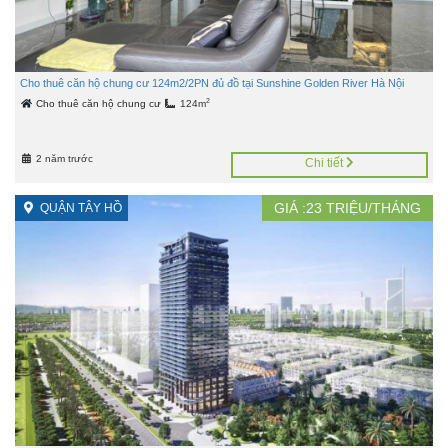
Cho thuê căn hộ chung cư 124m2/2PN đủ đồ tại Sunshine Golden River Hà Nội
2
Cho thuê căn hộ chung cư
124m
2 năm trước
Chi tiết
GIÁ :
23
TRIỆU/THÁNG
QUẬN TÂY HỒ