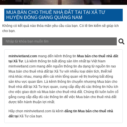
MUA BÁN CHO THUÊ NHÀ ĐẤT TẠI TẠI XÃ TƯ
HUYỆN ĐÔNG GIANG QUẢNG NAM
Không có kết quả nào thỏa mãn yêu cầu của bạn. Có lẽ tìm kiếm sẽ giúp ích
cho bạn.
minhvietland.com
mang đến kênh thông tin
Mua bán cho thuê nhà đất
tại Xã Tư
. Là kênh thông tin bất động sản lớn nhất tại Việt Nam
minhvietland.com mang đến nguồn thông tin đa dạng từ nguồn tin rao
Mua bán cho thuê nhà đất tại Xã Tư với nhiều loại diện tích, thiết kế
nhà khác nhau, mang đến cái nhìn tổng quan vệ thị trường bất động
sản khu vực quan tâm. Là kênh thông tin chuyển nhượng Mua bán cho
thuê nhà đất tại Xã Tư trực quan, cung cấp đầy đủ các thông tin hữu ích
cho việc giao dịch và Mua bán cho thuê nhà đất. Chúng tôi luôn luôn cố
gắng cung cấp đầy đủ các thông tin để việc Mua bán cho thuê nhà đất
được tiến hành thuận lợi nhất.
Hãy chọn minhvietland.com là kênh
đăng tin Mua bán cho thuê nhà
đất tại
Xã Tư của bạn.