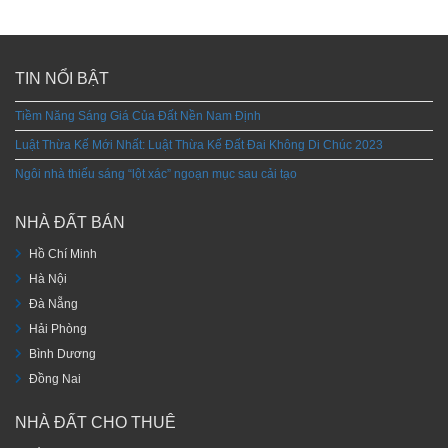
TIN NỔI BẬT
Tiềm Năng Sáng Giá Của Đất Nền Nam Định
Luật Thừa Kế Mới Nhất: Luật Thừa Kế Đất Đai Không Di Chúc 2023
Ngôi nhà thiếu sáng “lột xác” ngoạn mục sau cải tạo
NHÀ ĐẤT BÁN
Hồ Chí Minh
Hà Nội
Đà Nẵng
Hải Phòng
Bình Dương
Đồng Nai
NHÀ ĐẤT CHO THUÊ