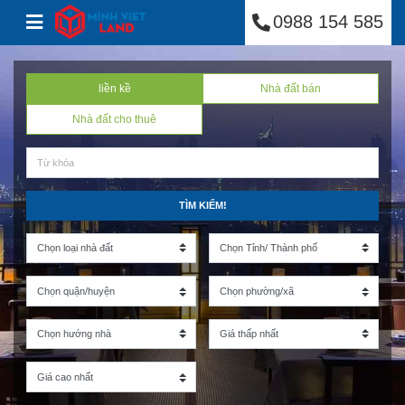
Minh Việt Land
Skip to content
0988 154 585
liền kề
Nhà đất bán
Nhà đất cho thuê
TÌM KIẾM!