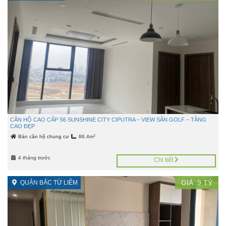
CĂN HỘ CAO CẤP S6 SUNSHINE CITY CIPUTRA – VIEW SÂN GOLF – TẦNG
CAO ĐẸP
2
Bán căn hộ chung cư
86.4m
4 tháng trước
Chi tiết
GIÁ :
9
TỶ
QUẬN BẮC TỪ LIÊM