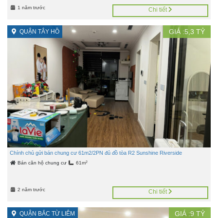
1 năm trước
Chi tiết
GIÁ :
5,3
TỶ
QUẬN TÂY HỒ
Chính chủ gửi bán chung cư 61m2/2PN đủ đồ tòa R2 Sunshine Riverside
2
Bán căn hộ chung cư
61m
2 năm trước
Chi tiết
GIÁ :
9
TỶ
QUẬN BẮC TỪ LIÊM