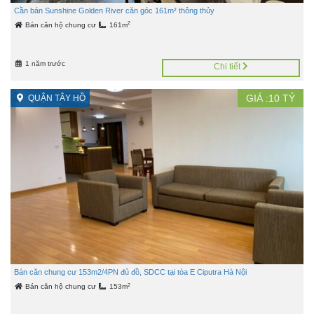
Cần bán Sunshine Golden River căn góc 161m² thông thủy
2
Bán căn hộ chung cư
161m
1 năm trước
Chi tiết
GIÁ :
10
TỶ
QUẬN TÂY HỒ
Bán căn chung cư 153m2/4PN đủ đồ, SDCC tại tòa E Ciputra Hà Nội
2
Bán căn hộ chung cư
153m