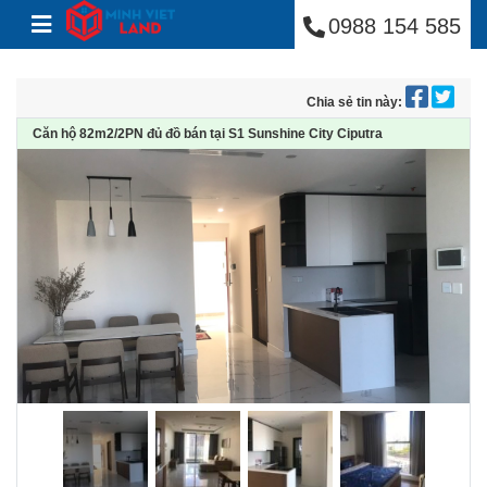
Minh Việt Land
Skip to content
0988 154 585
Chia sẻ tin này:
Căn hộ 82m2/2PN đủ đồ bán tại S1 Sunshine City Ciputra