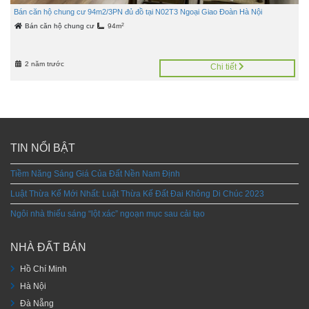
Bán căn hộ chung cư 94m2/3PN đủ đồ tại N02T3 Ngoại Giao Đoàn Hà Nội
2
Bán căn hộ chung cư
94m
2 năm trước
Chi tiết
TIN NỔI BẬT
Tiềm Năng Sáng Giá Của Đất Nền Nam Định
Luật Thừa Kế Mới Nhất: Luật Thừa Kế Đất Đai Không Di Chúc 2023
Ngôi nhà thiếu sáng “lột xác” ngoạn mục sau cải tạo
NHÀ ĐẤT BÁN
Hồ Chí Minh
Hà Nội
Đà Nẵng