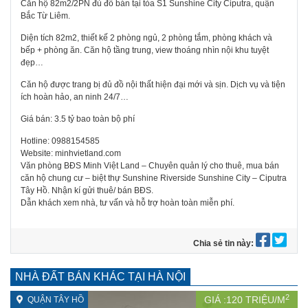
Căn hộ 82m2/2PN đủ đồ bán tại tòa S1 Sunshine City Ciputra, quận
Bắc Từ Liêm.
Diện tích 82m2, thiết kế 2 phòng ngủ, 2 phòng tắm, phòng khách và
bếp + phòng ăn. Căn hộ tầng trung, view thoáng nhìn nội khu tuyệt
đẹp…
Căn hộ được trang bị đủ đồ nội thất hiện đại mới và sịn. Dịch vụ và tiện
ích hoàn hảo, an ninh 24/7…
Giá bán: 3.5 tỷ bao toàn bộ phí
Hotline: 0988154585
Website: minhvietland.com
Văn phòng BĐS Minh Việt Land – Chuyên quản lý cho thuê, mua bán
căn hộ chung cư – biệt thự Sunshine Riverside Sunshine City – Ciputra
Tây Hồ. Nhận kí gửi thuê/ bán BĐS.
Dẫn khách xem nhà, tư vấn và hỗ trợ hoàn toàn miễn phí.
Chia sẻ tin này:
NHÀ ĐẤT BÁN KHÁC TẠI HÀ NỘI
2
GIÁ :
120
TRIỆU/M
QUẬN TÂY HỒ