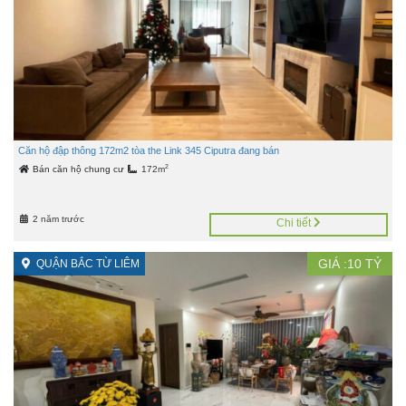
Căn hộ đập thông 172m2 tòa the Link 345 Ciputra đang bán
2
Bán căn hộ chung cư
172m
2 năm trước
Chi tiết
GIÁ :
10
TỶ
QUẬN BẮC TỪ LIÊM