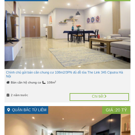
Chính chủ gửi bán căn chung cư 108m2/3PN đủ đồ tòa The Link 345 Ciputra Hà
Nội
2
Bán căn hộ chung cư
108m
2 năm trước
Chi tiết
GIÁ :
20
TỶ
QUẬN BẮC TỪ LIÊM