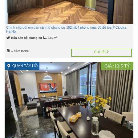
Chính chủ gửi em bán căn hộ chung cư 182m2/4 phòng ngủ, đủ đồ tòa P Ciputra
Hà Nội
2
Bán căn hộ chung cư
182m
1 năm trước
Chi tiết
GIÁ :
13,5
TỶ
QUẬN TÂY HỒ