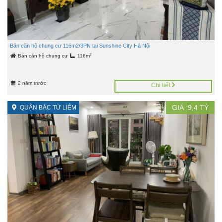
Bán căn hộ chung cư 116m2/3PN tại Sunshine City Hà Nội
2
Bán căn hộ chung cư
116m
2 năm trước
Chi tiết
GIÁ :
9,4
TỶ
QUẬN BẮC TỪ LIÊM