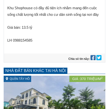
Khu Shophouse có đầy đủ tiện ích nhằm mang đến cuộc
sống chất lượng tốt nhất cho cư dân sinh sống tại nơi đây
Giá bán: 13.5 tỷ
LH 0988154585
Chia sẻ tin này:
NHÀ ĐẤT BÁN KHÁC TẠI HÀ NỘI
2
GIÁ :
370
TRIỆU/M
QUẬN TÂY HỒ