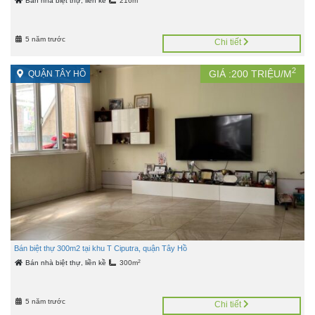
Bán nhà biệt thự, liền kề
216m
5 năm trước
Chi tiết
2
GIÁ :
200
TRIỆU/M
QUẬN TÂY HỒ
Bán biệt thự 300m2 tại khu T Ciputra, quận Tây Hồ
2
Bán nhà biệt thự, liền kề
300m
5 năm trước
Chi tiết