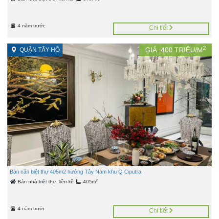
4 năm trước
Chi tiết
2
GIÁ :
400
TRIỆU/M
QUẬN TÂY HỒ
Bán căn biệt thự 405m2 hướng Tây Nam khu Q Ciputra
2
Bán nhà biệt thự, liền kề
405m
4 năm trước
Chi tiết