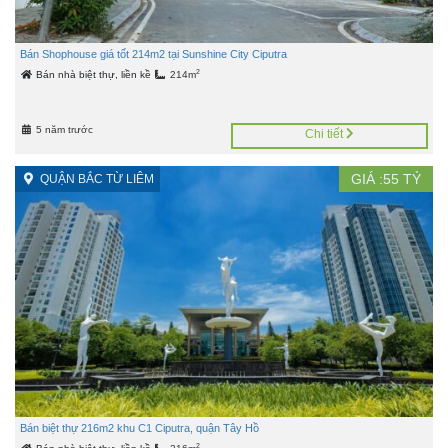
Bán Shophouse giá tốt 214m2 tại Sunshine City Ciputra
2
Bán nhà biệt thự, liền kề
214m
5 năm trước
Chi tiết
GIÁ :
55
TỶ
QUẬN BẮC TỪ LIÊM
Bán biệt thự 216m2 khu C1 Ciputra, quận Tây Hồ
2