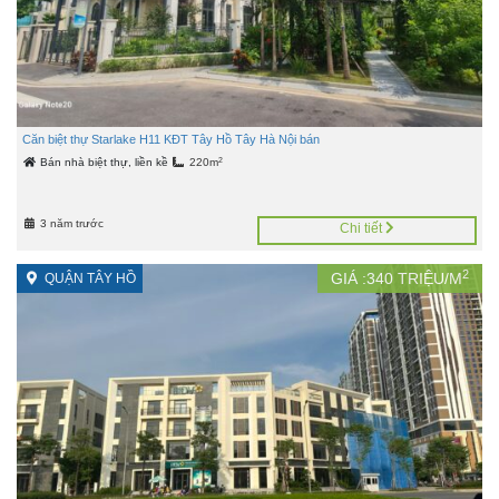
Căn biệt thự Starlake H11 KĐT Tây Hồ Tây Hà Nội bán
2
Bán nhà biệt thự, liền kề
220m
3 năm trước
Chi tiết
2
GIÁ :
340
TRIỆU/M
QUẬN TÂY HỒ