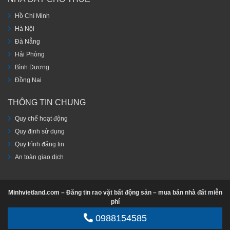
Hồ Chí Minh
Hà Nội
Đà Nẵng
Hải Phòng
Bình Dương
Đồng Nai
THÔNG TIN CHUNG
Quy chế hoạt động
Quy định sử dụng
Quy trình đăng tin
An toàn giao dịch
Minhvietland.com – Đăng tin rao vặt bất động sản – mua bán nhà đất miễn
phí
Điện thoại: 0988 154 585 – 0986 436 161
0988154585
Được phát triển bởi
minhvietland.com