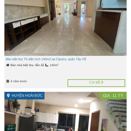
Bán biệt thự T6 diện tích 140m2 tại Ciputra, quận Tây Hồ
2
Bán nhà biệt thự, liền kề
140m
4 năm trước
Chi tiết
GIÁ :
11
TỶ
HUYỆN HOÀI ĐỨC