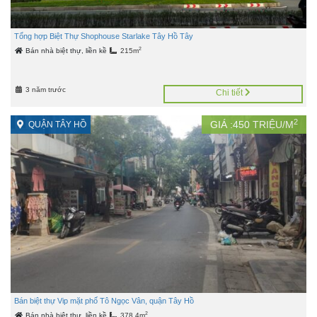
Tổng hợp Biệt Thự Shophouse Starlake Tây Hồ Tây
2
Bán nhà biệt thự, liền kề
215m
3 năm trước
Chi tiết
2
GIÁ :
450
TRIỆU/M
QUẬN TÂY HỒ
Bán biệt thự Vip mặt phố Tô Ngọc Vân, quận Tây Hồ
2
Bán nhà biệt thự, liền kề
378.4m