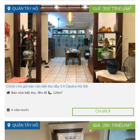
2
GIÁ :
300
TRIỆU/M
QUẬN TÂY HỒ
Chính chủ gửi bán căn biệt thự dãy C4 Ciputra Hà Nội
2
Bán nhà biệt thự, liền kề
126m
4 năm trước
Chi tiết
2
GIÁ :
280
TRIỆU/M
QUẬN TÂY HỒ