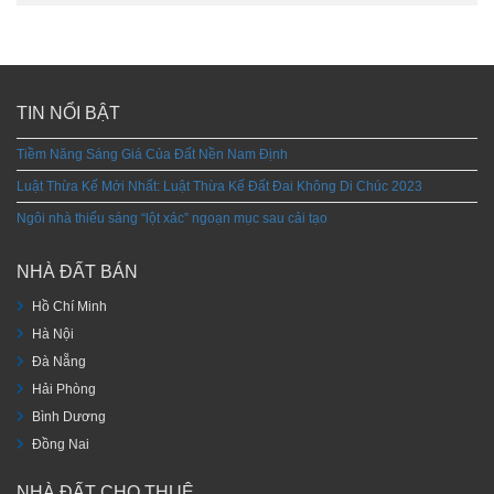
TIN NỔI BẬT
Tiềm Năng Sáng Giá Của Đất Nền Nam Định
Luật Thừa Kế Mới Nhất: Luật Thừa Kế Đất Đai Không Di Chúc 2023
Ngôi nhà thiếu sáng “lột xác” ngoạn mục sau cải tạo
NHÀ ĐẤT BÁN
Hồ Chí Minh
Hà Nội
Đà Nẵng
Hải Phòng
Bình Dương
Đồng Nai
NHÀ ĐẤT CHO THUÊ