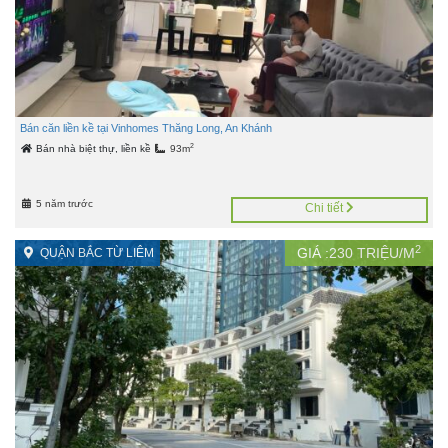
Bán căn liền kề tại Vinhomes Thăng Long, An Khánh
2
Bán nhà biệt thự, liền kề
93m
5 năm trước
Chi tiết
2
GIÁ :
230
TRIỆU/M
QUẬN BẮC TỪ LIÊM