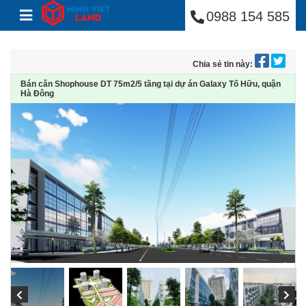
Minh Việt Land
Skip to content
0988 154 585
Chia sẻ tin này:
Bán căn Shophouse DT 75m2/5 tầng tại dự án Galaxy Tố Hữu, quận
Hà Đông