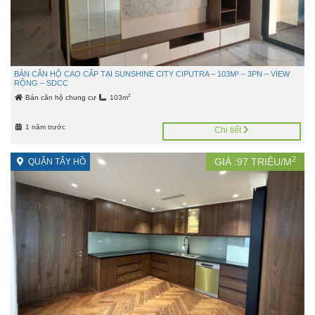
BÁN CĂN HỘ CAO CẤP TẠI SUNSHINE CITY CIPUTRA – 103M² – 3PN – VIEW
RỘNG – SDCC
2
Bán căn hộ chung cư
103m
1 năm trước
Chi tiết
2
GIÁ :
97
TRIỆU/M
QUẬN TÂY HỒ