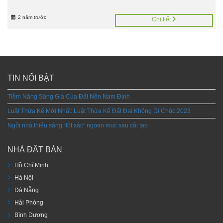
2 năm trước
Chi tiết
TIN NỔI BẬT
Tiềm Năng Sáng Giá Của Đất Nền Nam Định
Luật Thừa Kế Mới Nhất: Luật Thừa Kế Đất Đai Không Di Chúc 2023
Ngôi nhà thiếu sáng “lột xác” ngoạn mục sau cải tạo
NHÀ ĐẤT BÁN
Hồ Chí Minh
Hà Nội
Đà Nẵng
Hải Phòng
Bình Dương