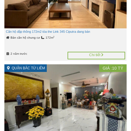
Căn hộ đập thông 172m2 tòa the Link 345 Ciputra đang bán
2
Bán căn hộ chung cư
172m
2 năm trước
Chi tiết
GIÁ :
10
TỶ
QUẬN BẮC TỪ LIÊM