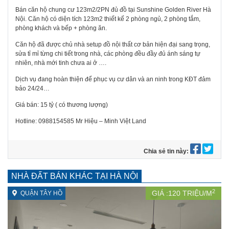
Bán căn hộ chung cư 123m2/2PN đủ đồ tại Sunshine Golden River Hà
Nội. Căn hộ có diện tích 123m2 thiết kế 2 phòng ngủ, 2 phòng tắm,
phòng khách và bếp + phòng ăn.
Căn hộ đã được chủ nhà setup đồ nội thất cơ bản hiện đại sang trọng,
sửa tỉ mỉ từng chi tiết trong nhà, các phòng đều đầy đủ ánh sáng tự
nhiên, nhà mới tinh chưa ai ở ….
Dịch vụ đang hoàn thiện để phục vụ cư dân và an ninh trong KĐT đảm
bảo 24/24…
Giá bán: 15 tỷ ( có thương lượng)
Hotline: 0988154585 Mr Hiệu – Minh Việt Land
Chia sẻ tin này:
NHÀ ĐẤT BÁN KHÁC TẠI HÀ NỘI
2
GIÁ :
120
TRIỆU/M
QUẬN TÂY HỒ