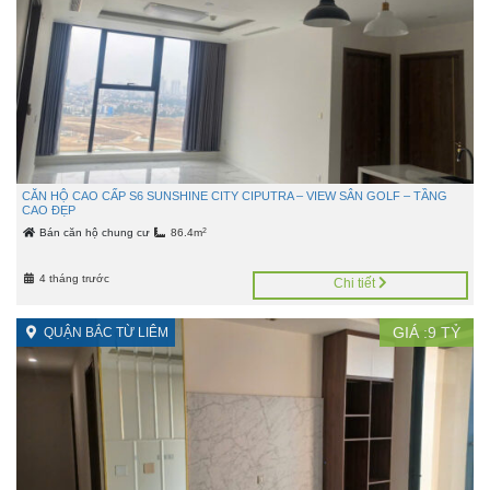
CĂN HỘ CAO CẤP S6 SUNSHINE CITY CIPUTRA – VIEW SÂN GOLF – TẦNG
CAO ĐẸP
2
Bán căn hộ chung cư
86.4m
4 tháng trước
Chi tiết
GIÁ :
9
TỶ
QUẬN BẮC TỪ LIÊM