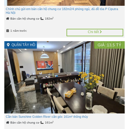
Chính chủ gửi em bán căn hộ chung cư 182m2/4 phòng ngủ, đủ đồ tòa P Ciputra
Hà Nội
2
Bán căn hộ chung cư
182m
1 năm trước
Chi tiết
GIÁ :
13,5
TỶ
QUẬN TÂY HỒ
Cần bán Sunshine Golden River căn góc 161m² thông thủy
2
Bán căn hộ chung cư
161m