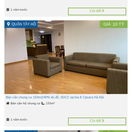
1 năm trước
Chi tiết
GIÁ :
10
TỶ
QUẬN TÂY HỒ
Bán căn chung cư 153m2/4PN đủ đồ, SDCC tại tòa E Ciputra Hà Nội
2
Bán căn hộ chung cư
153m
1 năm trước
Chi tiết