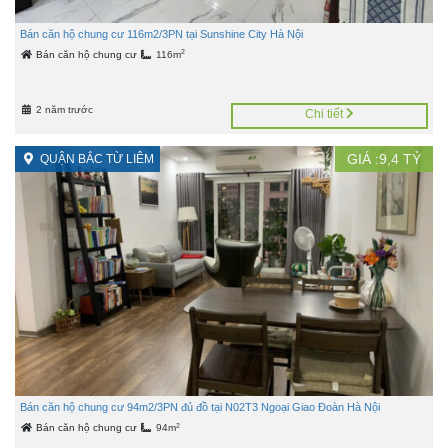
Bán căn hộ chung cư 116m2/3PN tại Sunshine City Hà Nội
2
Bán căn hộ chung cư
116m
2 năm trước
Chi tiết
GIÁ :
9,4
TỶ
QUẬN BẮC TỪ LIÊM
Bán căn hộ chung cư 94m2/3PN đủ đồ tại N02T3 Ngoại Giao Đoàn Hà Nội
2
Bán căn hộ chung cư
94m